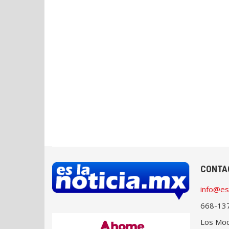
CONTA
info@es
668-13
Los Moch