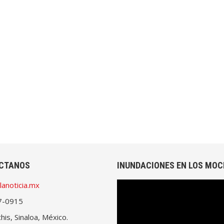
CTANOS
INUNDACIONES EN LOS MOC
lanoticia.mx
Reproductor
de
7-0915
vídeo
is, Sinaloa, México.