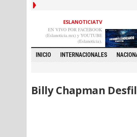
ESLANOTICIATV
EN VIVO POR FACEBOOK
(Eslanoticia.mx) y YOUTUBE
(Eslanoticia).
INICIO
INTERNACIONALES
NACION
Billy Chapman Desfi