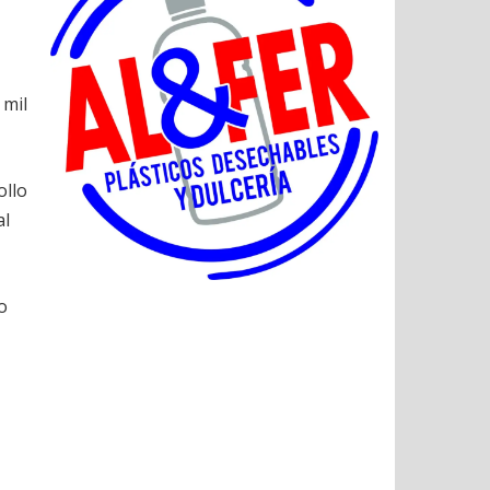
 mil
ollo
al
o