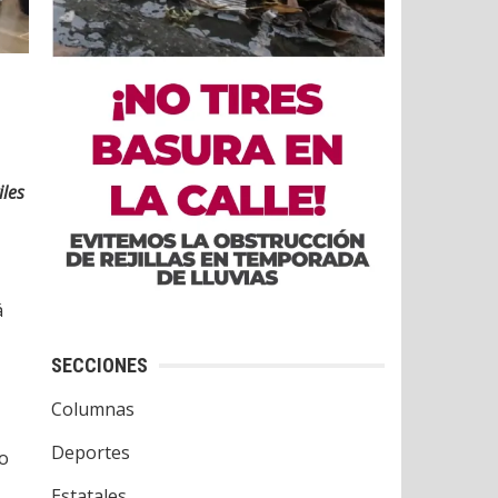
les
á
SECCIONES
Columnas
Deportes
do
Estatales