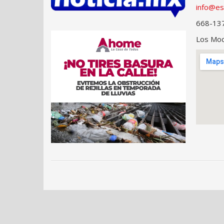
info@es
668-13
Los Moch