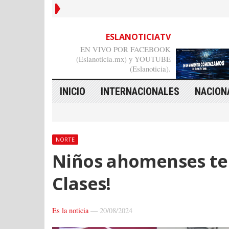
ESLANOTICIATV
EN VIVO POR FACEBOOK
(Eslanoticia.mx) y YOUTUBE
(Eslanoticia).
INICIO
INTERNACIONALES
NACION
NORTE
Niños ahomenses ten
Clases!
Es la noticia
—
20/08/2024