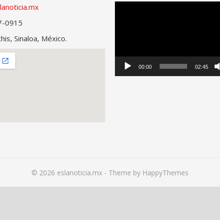
lanoticia.mx
Reproductor
de
7-0915
vídeo
is, Sinaloa, México.
00:00
02:45
© 2026
eslanoticia.mx
- Theme by
HappyThemes