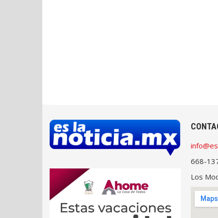
CONTA
info@es
668-13
Los Moch