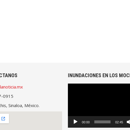
CTANOS
INUNDACIONES EN LOS MOC
lanoticia.mx
Reproductor
de
7-0915
vídeo
is, Sinaloa, México.
00:00
02:45