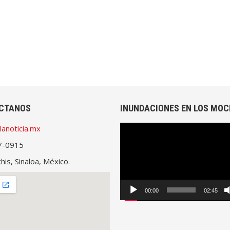
CTANOS
INUNDACIONES EN LOS MOC
lanoticia.mx
Reproductor
de
7-0915
vídeo
is, Sinaloa, México.
00:00
02:45