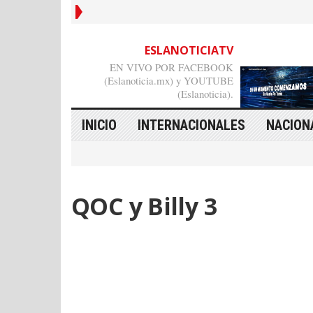
ESLANOTICIATV
EN VIVO POR FACEBOOK
(Eslanoticia.mx) y YOUTUBE
(Eslanoticia).
INICIO
INTERNACIONALES
NACION
QOC y Billy 3