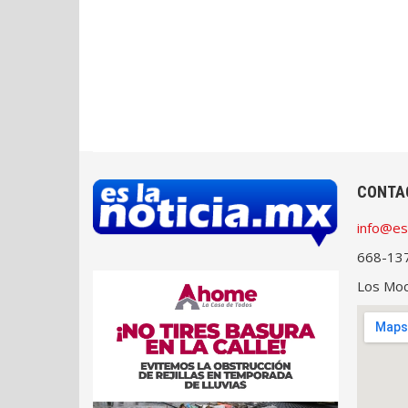
CONTA
info@es
668-13
Los Moch