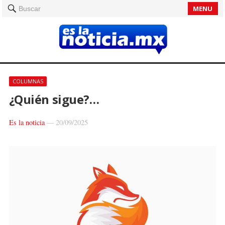
MENU
Buscar
COLUMNAS
¿Quién sigue?…
Es la noticia
—
20/09/2025