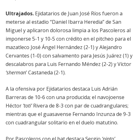
Ultrajados.
Ejidatarios de Juan José Ríos fueron a
meterse al estadio “Daniel Ibarra Heredia” de San
Miguel y aplicaron dolorosa limpia a los Pascoleros al
imponerse 5-1 y 10-5 con crédito en el pitcheo para el
mazatleco José Ángel Hernández (2-1) y Alejandro
Cervantes (1-0) con salvamento para Jesús Juárez (1) y
descalabros para Luis Fernando Méndez (2-2) y Víctor
‘sherman
’ Castaneda (2-1).
A la ofensiva por Ejidatarios destaca Luis Adrián
Barreras de 10-6 con una producida; el navojoense
Héctor
‘toti’
Rivera de 8-3 con par de cuadrangulares;
mientras que el guasavense Fernando Inzunza de 9-3
con cuadrangular solitario en el duelo matutino.
Por Pascoleros con el bat destaca Sergio
‘pinto’