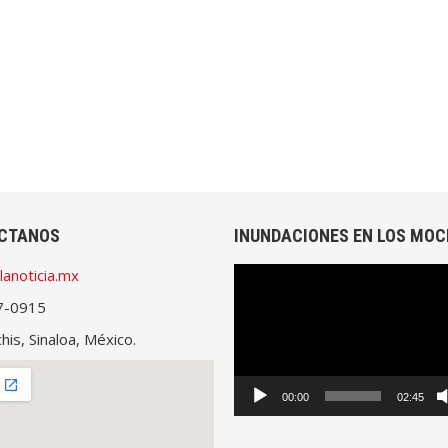
CTANOS
INUNDACIONES EN LOS MOC
lanoticia.mx
Reproductor
de
7-0915
vídeo
is, Sinaloa, México.
00:00
02:45