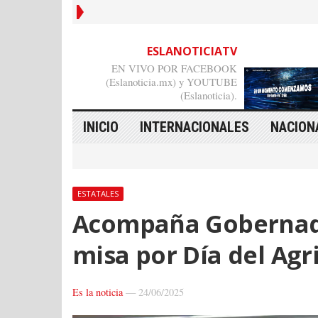
ESLANOTICIATV
EN VIVO POR FACEBOOK
(Eslanoticia.mx) y YOUTUBE
(Eslanoticia).
INICIO
INTERNACIONALES
NACION
ESTATALES
Acompaña Gobernado
misa por Día del Agr
Es la noticia
—
24/06/2025