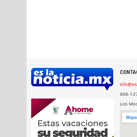
CONTA
info@es
668-13
Los Moch