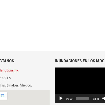
CTANOS
INUNDACIONES EN LOS MOC
lanoticia.mx
Reproductor
de
7-0915
vídeo
is, Sinaloa, México.
00:00
02:45