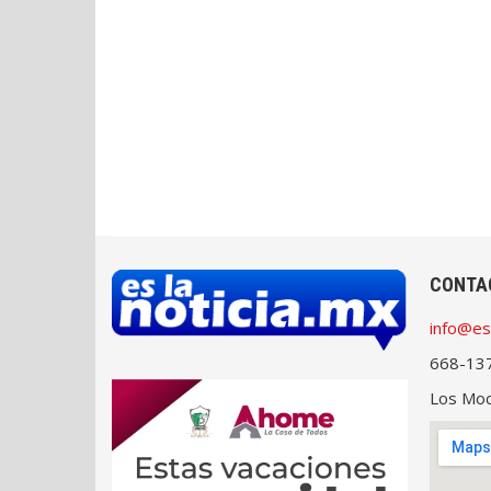
CONTA
info@es
668-13
Los Moch