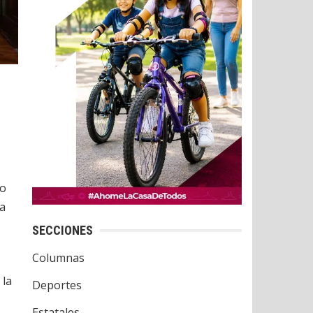
vo
la
SECCIONES
Columnas
 la
Deportes
Estatales