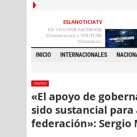
ESLANOTICIATV
EN VIVO POR FACEBOOK
(Eslanoticia.mx) y YOUTUBE
(Eslanoticia).
INICIO
INTERNACIONALES
NACION
CENTRO
«El apoyo de gober
sido sustancial para
federación»: Sergio