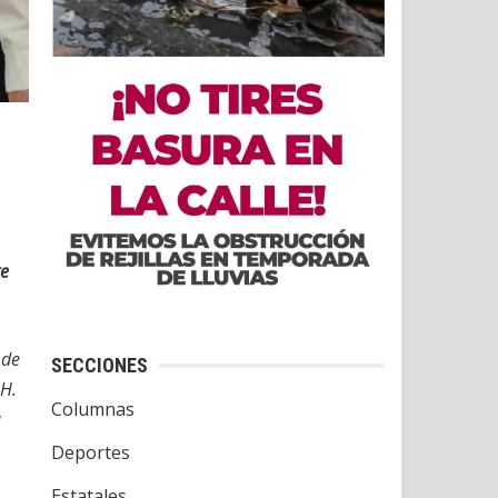
te
 de
SECCIONES
 H.
Columnas
a
Deportes
Estatales