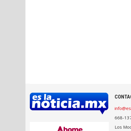
CONTA
info@es
668-13
Los Moch