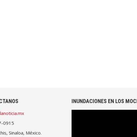
CTANOS
INUNDACIONES EN LOS MOC
lanoticia.mx
Reproductor
de
7-0915
vídeo
is, Sinaloa, México.