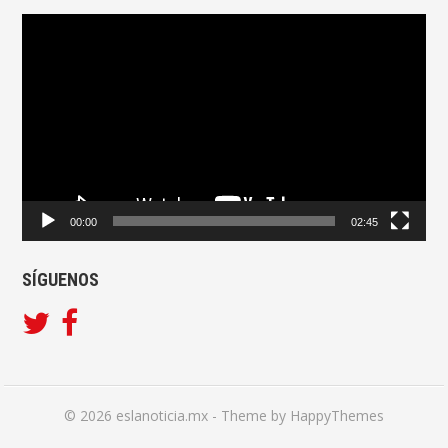
Reproductor
de
vídeo
00:00
02:45
SÍGUENOS
© 2026
eslanoticia.mx
- Theme by
HappyThemes