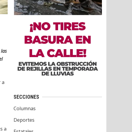
 las
el
r a
SECCIONES
Columnas
Deportes
s a
Estatales