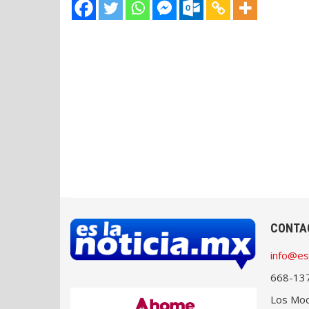
CONTA
info@es
668-13
Los Moch