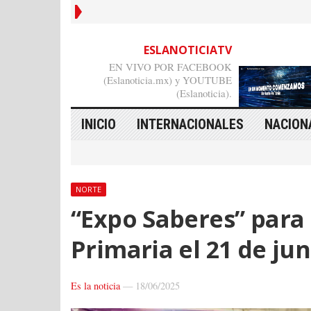
ESLANOTICIATV
EN VIVO POR FACEBOOK
(Eslanoticia.mx) y YOUTUBE
(Eslanoticia).
INICIO
INTERNACIONALES
NACION
NORTE
“Expo Saberes” para 
Primaria el 21 de ju
Es la noticia
—
18/06/2025