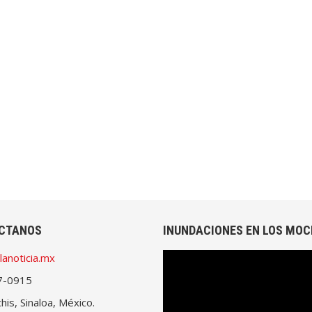
CTANOS
INUNDACIONES EN LOS MOC
lanoticia.mx
Reproductor
de
7-0915
vídeo
is, Sinaloa, México.