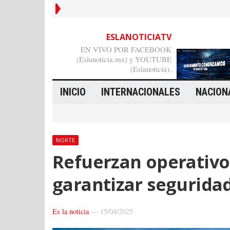
ESLANOTICIATV
EN VIVO POR FACEBOOK
(Eslanoticia.mx) y YOUTUBE
(Eslanoticia).
INICIO
INTERNACIONALES
NACION
NORTE
Refuerzan operativo 
garantizar segurida
Es la noticia
—
15/04/2025