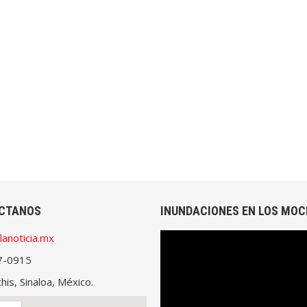
CTANOS
INUNDACIONES EN LOS MOC
lanoticia.mx
Reproductor
de
7-0915
vídeo
is, Sinaloa, México.