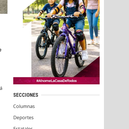
n
rá
SECCIONES
Columnas
Deportes
Estatales