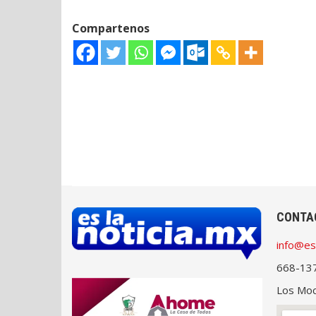
Compartenos
CONTA
info@es
668-13
Los Moch