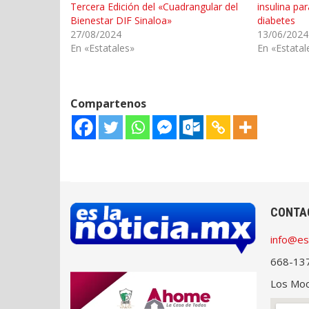
Tercera Edición del «Cuadrangular del
insulina pa
Bienestar DIF Sinaloa»
diabetes
27/08/2024
13/06/2024
En «Estatales»
En «Estatal
Compartenos
CONTA
info@es
668-13
Los Moch