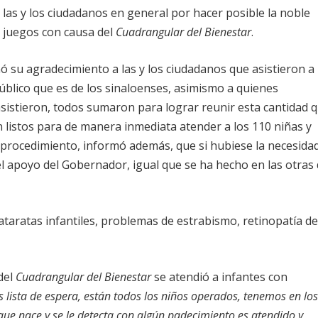
 las y los ciudadanos en general por hacer posible la noble
s juegos con causa del
Cuadrangular del Bienestar
.
 su agradecimiento a las y los ciudadanos que asistieron a 
público que es de los sinaloenses, asimismo a quienes
sistieron, todos sumaron para lograr reunir esta cantidad 
 listos para de manera inmediata atender a los 110 niñas y
 procedimiento, informó además, que si hubiese la necesida
el apoyo del Gobernador, igual que se ha hecho en las otras
taratas infantiles, problemas de estrabismo, retinopatía de
del
Cuadrangular del Bienestar
se atendió a infantes con
lista de espera, están todos los niños operados, tenemos en los
 que nace y se le detecta con algún padecimiento es atendido y