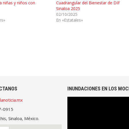
ra niñas y niños con
Cuadrangular del Bienestar de DIF
Sinaloa 2025
02/10/2025
es»
En «Estatales»
CTANOS
INUNDACIONES EN LOS MOC
lanoticia.mx
Reproductor
de
7-0915
vídeo
is, Sinaloa, México.