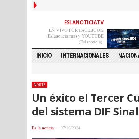
ESLANOTICIATV
EN VIVO POR FACEBOOK
(Eslanoticia.mx) y YOUTUBE
(Eslanoticia).
INICIO
INTERNACIONALES
NACION
NORTE
Un éxito el Tercer C
del sistema DIF Sin
Es la noticia
—
07/10/2024